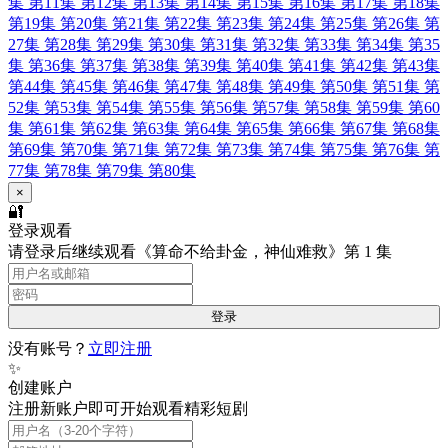
集
第11集
第12集
第13集
第14集
第15集
第16集
第17集
第18集
第19集
第20集
第21集
第22集
第23集
第24集
第25集
第26集
第
27集
第28集
第29集
第30集
第31集
第32集
第33集
第34集
第35
集
第36集
第37集
第38集
第39集
第40集
第41集
第42集
第43集
第44集
第45集
第46集
第47集
第48集
第49集
第50集
第51集
第
52集
第53集
第54集
第55集
第56集
第57集
第58集
第59集
第60
集
第61集
第62集
第63集
第64集
第65集
第66集
第67集
第68集
第69集
第70集
第71集
第72集
第73集
第74集
第75集
第76集
第
77集
第78集
第79集
第80集
×
🔐
登录观看
请登录后继续观看《算命不给卦金，神仙难救》第 1 集
登录
没有账号？
立即注册
✨
创建账户
注册新账户即可开始观看精彩短剧