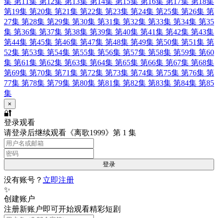
集
第11集
第12集
第13集
第14集
第15集
第16集
第17集
第18集
第19集
第20集
第21集
第22集
第23集
第24集
第25集
第26集
第
27集
第28集
第29集
第30集
第31集
第32集
第33集
第34集
第35
集
第36集
第37集
第38集
第39集
第40集
第41集
第42集
第43集
第44集
第45集
第46集
第47集
第48集
第49集
第50集
第51集
第
52集
第53集
第54集
第55集
第56集
第57集
第58集
第59集
第60
集
第61集
第62集
第63集
第64集
第65集
第66集
第67集
第68集
第69集
第70集
第71集
第72集
第73集
第74集
第75集
第76集
第
77集
第78集
第79集
第80集
第81集
第82集
第83集
第84集
第85
集
×
🔐
登录观看
请登录后继续观看《离歌1999》第 1 集
登录
没有账号？
立即注册
✨
创建账户
注册新账户即可开始观看精彩短剧