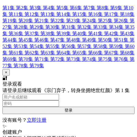
第1集
第2集
第3集
第4集
第5集
第6集
第7集
第8集
第9集
第10
集
第11集
第12集
第13集
第14集
第15集
第16集
第17集
第18集
第19集
第20集
第21集
第22集
第23集
第24集
第25集
第26集
第
27集
第28集
第29集
第30集
第31集
第32集
第33集
第34集
第35
集
第36集
第37集
第38集
第39集
第40集
第41集
第42集
第43集
第44集
第45集
第46集
第47集
第48集
第49集
第50集
第51集
第
52集
第53集
第54集
第55集
第56集
第57集
第58集
第59集
第60
集
第61集
第62集
第63集
第64集
第65集
第66集
第67集
第68集
第69集
第70集
第71集
第72集
第73集
第74集
第75集
第76集
第
77集
第78集
第79集
×
🔐
登录观看
请登录后继续观看《宗门弃子，转身坐拥绝世红颜》第 1 集
登录
没有账号？
立即注册
✨
创建账户