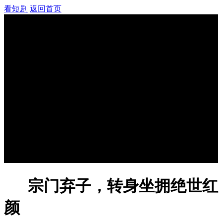
看短剧
返回首页
宗门弃子，转身坐拥绝世红
颜