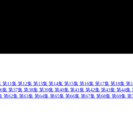
集
第11集
第12集
第13集
第14集
第15集
第16集
第17集
第18集
第
36集
第37集
第38集
第39集
第40集
第41集
第42集
第43集
第44集
集
第62集
第63集
第64集
第65集
第66集
第67集
第68集
第69集
第